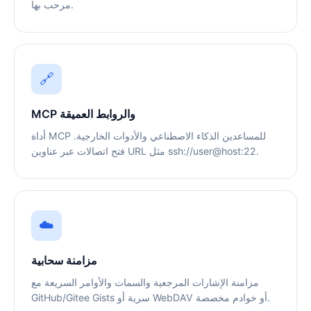
مرحب بها.
🔗
MCP والروابط العميقة
أداة MCP للمساعدين الذكاء الاصطناعي والأدوات الخارجية.
فتح اتصالات عبر عناوين URL مثل ssh://user@host:22.
☁️
مزامنة سحابية
مزامنة الإشارات المرجعية والسمات والأوامر السريعة مع
GitHub/Gitee Gists سرية أو WebDAV أو خوادم مخصصة.