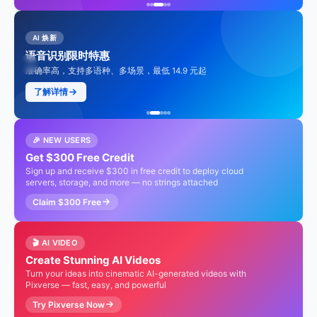
AI 焕新
语音识别限时特惠
准确率高，支持多语种、多场景，最低 14.9 元起
了解详情
🎉 NEW USERS
Get $300 Free Credit
Sign up and receive $300 in free credit to deploy cloud
servers, storage, and more — no strings attached
Claim $300 Free
🎬 AI VIDEO
Create Stunning AI Videos
Turn your ideas into cinematic AI-generated videos with
Pixverse — fast, easy, and powerful
Try Pixverse Now