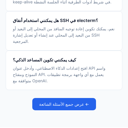
keep-alive في شريط أدوات الطرفية أثناء الجلسة النشطة.
هل يمكنني استخدام أنفاق SSH في electerm؟
نعم، يمكنك تكوين إعادة توجيه المنافذ من المحلي إلى البعيد أو
من البعيد إلى المحلي عند إنشاء أو تعديل إشارة SSH
المرجعية.
كيف يمكنني تكوين المساعد الذكي؟
افتح إعدادات الذكاء الاصطناعي، وأدخل عنوان API واسم
النموذج ومفتاح API. يعمل مع أي واجهة برمجة تطبيقات
متوافقة مع OpenAI.
عرض جميع الأسئلة الشائعة ←