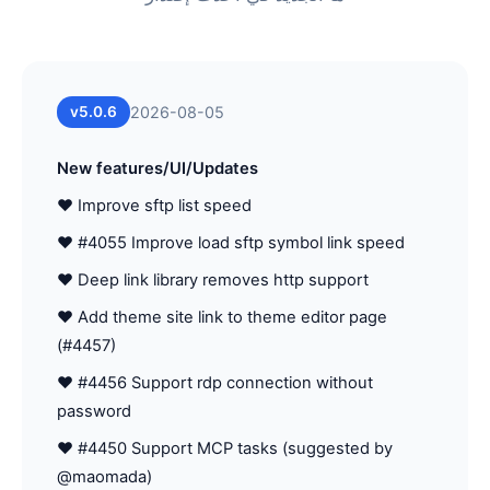
v5.0.6
2026-08-05
New features/UI/Updates
♥ Improve sftp list speed
♥ #4055 Improve load sftp symbol link speed
♥ Deep link library removes http support
♥ Add theme site link to theme editor page
(#4457)
♥ #4456 Support rdp connection without
password
♥ #4450 Support MCP tasks (suggested by
@maomada)