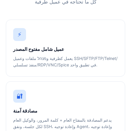
كل ما تحتاجه في عميل طرفية
⚡
عميل شامل مفتوح المصدر
يعمل كطرفية وמנהל ملفات وعميل SSH/SFTP/FTP/Telnet/
منفذ تسلسلي/RDP/VNC/Spice في تطبيق واحد.
🔐
مصادقة آمنة
يدعم المصادقة بالمفتاح العام + كلمة المرور، والوكيل العام
لكل جلسة، ونفق SSH، وإعادة توجيه Agent، وإعادة توجيه