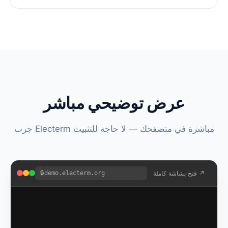
عرض توضيحي مباشر
جرب Electerm مباشرة في متصفحك — لا حاجة للتثبيت
فتح بشاشة كاملة ↗
demo.electerm.org
🔒