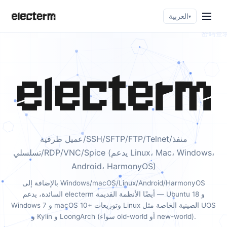
العربية
▾
عميل طرفية/SSH/SFTP/FTP/Telnet/منفذ
تسلسلي/RDP/VNC/Spice (يدعم Linux، Mac، Windows،
Android، HarmonyOS)
بالإضافة إلى Windows/macOS/Linux/Android/HarmonyOS
السائدة، يدعم electerm أيضًا الأنظمة القديمة — Ubuntu 18 و
Windows 7 و macOS 10+ وتوزيعات Linux الصينية الخاصة مثل UOS
و Kylin و LoongArch (سواء old-world أو new-world).