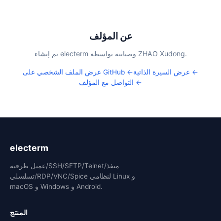
عن المؤلف
تم إنشاء electerm وصيانته بواسطة ZHAO Xudong.
عرض السيرة الذاتية ←
عرض الملف الشخصي على GitHub ←
التواصل مع المؤلف ←
electerm
عميل طرفية/SSH/SFTP/Telnet/منفذ
تسلسلي/RDP/VNC/Spice لنظامي Linux و
macOS و Windows و Android.
المنتج